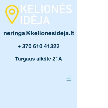
neringa@kelionesideja.lt
+ 370 610 41322
Turgaus aikštė 21A