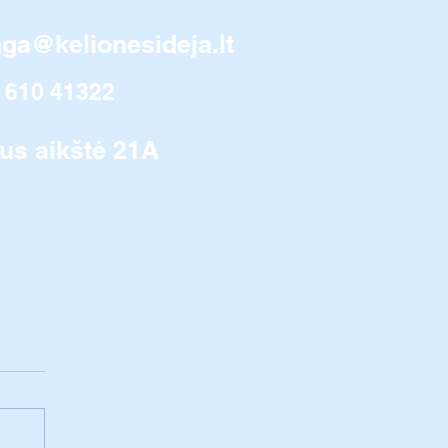
nga@kelionesideja.lt
 610 41322
us aikštė 21A