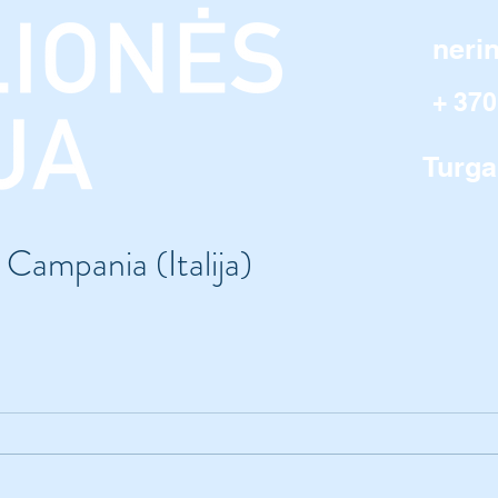
neri
+ 370
Turga
 Campania (Italija)